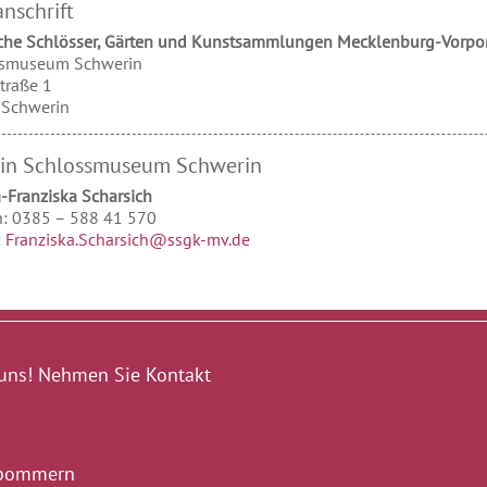
nschrift
iche Schlösser, Gärten und Kunstsammlungen Mecklenburg-Vorp
ssmuseum Schwerin
traße 1
Schwerin
rin Schlossmuseum Schwerin
-Franziska
Scharsich
n:
0385 – 588 41 570
:
Franziska.Scharsich@ssgk-mv.de
uns! Nehmen Sie Kontakt
rpommern